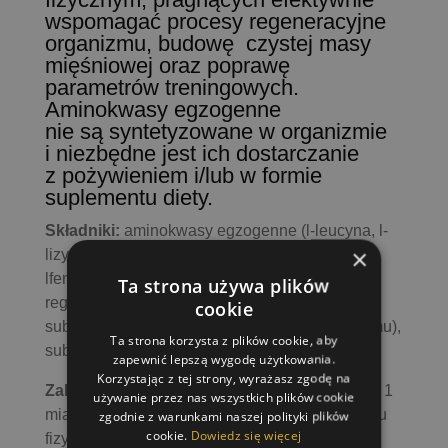
wspomagać procesy regeneracyjne
organizmu, budowę czystej masy
mięśniowej oraz poprawę
parametrów treningowych.
Aminokwasy egzogenne
nie są syntetyzowane w organizmie
i niezbędne jest ich dostarczanie
z pożywieniem i/lub w formie
suplementu diety.
Składniki:
aminokwasy egzogenne (l-leucyna, l-
×
lizyna, l-izoleucyna, l-walina, l-treonina,
lfenyloalanina, l-metionina, l tryptofan), aromat,
Ta strona używa plików
regulator kwasowości (kwasek cytrynowy),
cookie
substancja przeciwzbrylająca (dwutlenek krzemu),
Ta strona korzysta z plików cookie, aby
substancja słodząca (sukraloza).
zapewnić lepszą wygodę użytkowania.
Korzystając z tej strony, wyrażasz zgodę na
Zalecana dzienna porcja:
jedna porcja (10 g – 1
używanie przez nas wszystkich plików cookie
miarka) dziennie, przed, w trakcie lub po wysiłku
zgodnie z warunkami naszej polityki plików
cookie.
Dowiedz się więcej
fizycznym