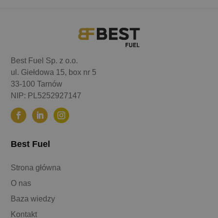
wybrać
wybra
na
na
stronie
stroni
produktu
produ
Best Fuel Sp. z o.o.
ul. Giełdowa 15, box nr 5
33-100 Tarnów
NIP: PL5252927147
Best Fuel
Strona główna
O nas
Baza wiedzy
Kontakt