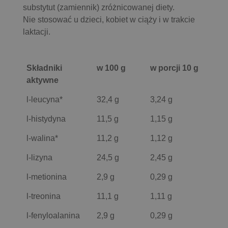
substytut (zamiennik) zróżnicowanej diety.
Nie stosować u dzieci, kobiet w ciąży i w trakcie
laktacji.
Składniki
w 100 g
w porcji 10 g
aktywne
l-leucyna*
32,4 g
3,24 g
l-histydyna
11,5 g
1,15 g
l-walina*
11,2 g
1,12 g
l-lizyna
24,5 g
2,45 g
l-metionina
2,9 g
0,29 g
l-treonina
11,1 g
1,11 g
l-fenyloalanina
2,9 g
0,29 g