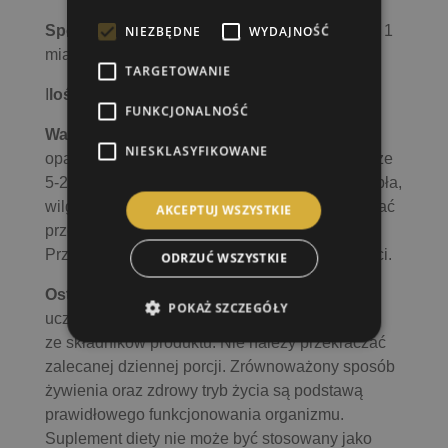
Sposób użycia:
rozpuścić jedną porcję (10 g – 1
NIEZBĘDNE
WYDAJNOŚĆ
miarka) w 150 – 200 ml wody.
TARGETOWANIE
I
lość porcji w opakowaniu:
50
FUNKCJONALNOŚĆ
Warunki przechowywania:
przechowywać
NIESKLASYFIKOWANE
opakowanie szczelnie zamknięte w temperaturze
5-25°C. Trzymać z dala od bezpośredniego ciepła,
wilgoci i światła słonecznego. Nie przechowywać
AKCEPTUJ WSZYSTKIE
przez dłużej niż 6 miesięcy po otwarciu.
Przechowywać w sposób niedostępny dla dzieci.
ODRZUĆ WSZYSTKIE
Ostrzeżenia:
nie spożywać w przypadku
POKAŻ SZCZEGÓŁY
uczulenia (nadwrażliwości) na którykolwiek
ze składników produktu. Nie należy przekraczać
zalecanej dziennej porcji. Zrównoważony sposób
żywienia oraz zdrowy tryb życia są podstawą
prawidłowego funkcjonowania organizmu.
Suplement diety nie może być stosowany jako