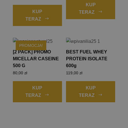
KUP
KUP
TERAZ
TERAZ
PROMOCJA!
[2 PACK] PROMO
BEST FUEL WHEY
MICELLAR CASEINE
PROTEIN ISOLATE
500 G
600g
80,00
zł
119,00
zł
Ten
Ten
produkt
produk
KUP
KUP
ma
ma
TERAZ
TERAZ
wiele
wiele
wariantów.
warian
Opcje
Opcje
można
możn